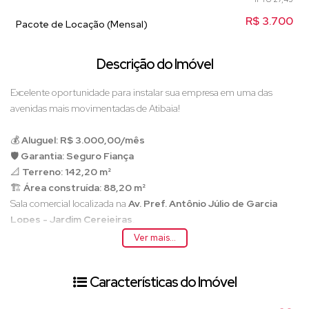
R$
3.700
Pacote de Locação (Mensal)
Descrição do Imóvel
Excelente oportunidade para instalar sua empresa em uma das
avenidas mais movimentadas de Atibaia!
💰
Aluguel: R$ 3.000,00/mês
🛡️
Garantia: Seguro Fiança
📐
Terreno: 142,20 m²
🏗️
Área construída: 88,20 m²
Sala comercial localizada na
Av. Pref. Antônio Júlio de Garcia
Lopes - Jardim Cerejeiras
,
região com grande fluxo de veículos e pessoas, ideal para quem
Ver mais...
busca visibilidade, fácil acesso e um ponto estratégico para atrair
clientes.
Características do Imóvel
O imóvel possui
88,20 m² de área construída
em um terreno de