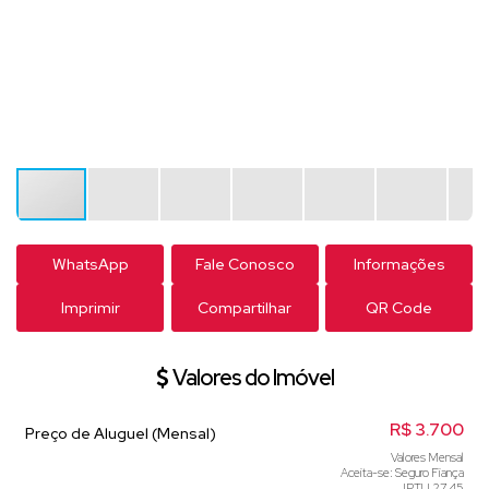
WhatsApp
Fale Conosco
Informações
Imprimir
Compartilhar
QR Code
Valores do Imóvel
R$
3.700
Preço de Aluguel (Mensal)
Valores Mensal
Aceita-se: Seguro Fiança
IPTU 27,45